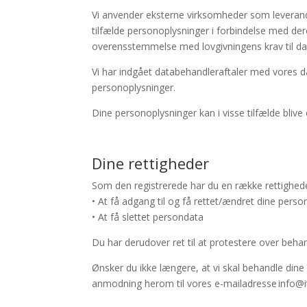
Vi anvender eksterne virksomheder som leverandø
tilfælde personoplysninger i forbindelse med dere
overensstemmelse med lovgivningens krav til
da
Vi har indgået databehandleraftaler med vores
d
personoplysninger.
Dine personoplysninger kan i visse tilfælde bliv
Dine rettigheder
Som den registrerede har du en række rettigheder,
• At få adgang til og få rettet/ændret dine pers
• At få slettet persondata
Du har derudover ret til at protestere over behan
Ønsker du ikke længere, at vi skal behandle din
anmodning herom til vores e-mailadresse
info@