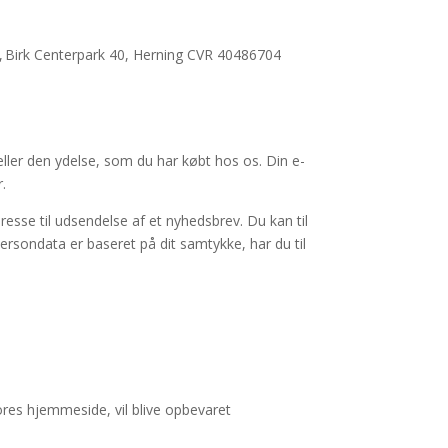
,
B
irk
C
enterpark 40
, Herning CVR 40486704
eller den ydelse, som du har købt hos os. Din e-
r
.
resse til udsendelse af et nyhedsbrev. Du kan til
persondata er baseret på dit samtykke, har du til
ores
hjemmeside,
vil blive opbevaret