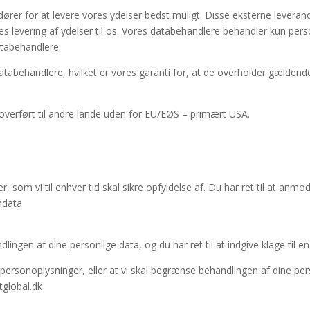
rer for at levere vores ydelser bedst muligt. Disse eksterne leveran
s levering af ydelser til os. Vores
databehandlere
behandler kun perso
tabehandlere
.
atabehandlere
, hvilket er vores garanti for, at de overholder gældend
e overført til andre lande uden for EU/EØS – primært USA.
 som vi til enhver tid skal sikre opfyldelse af. Du har ret til at anm
ondata
dlingen af dine personlige data, og du har ret til at indgive klage til
e personoplysninger, eller at vi skal begrænse behandlingen af dine p
itglobal.dk