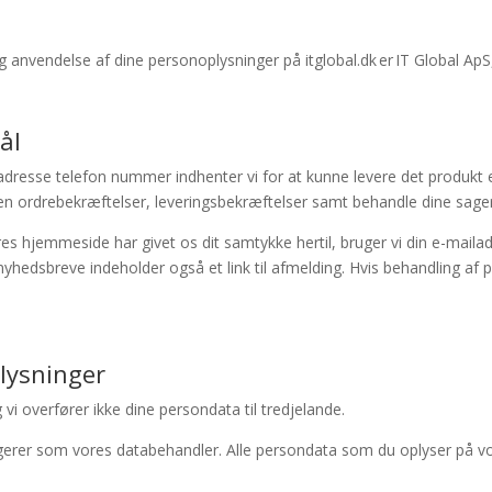
 anvendelse af dine personoplysninger på itglobal.dk er IT Global ApS
ål
adresse
telefon nummer
indhenter vi for at kunne levere det produkt 
 en
ordrebekræftelse
r
,
leveringsbekræftelse
r samt behandle dine sage
es hjemmeside har givet os dit samtykke hertil, bruger vi din e-mailad
 nyhedsbreve indeholder også et link til afmelding. Hvis behandling af 
lysninger
 vi overfører ikke dine persondata til tredjelande.
gerer som vores databehandler. Alle persondata som du oplyser på v